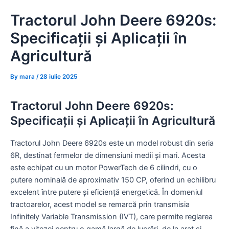
Skip
Tractorul John Deere 6920s:
to
content
Specificații și Aplicații în
Agricultură
By
mara
/
28 iulie 2025
Tractorul John Deere 6920s:
Specificații și Aplicații în Agricultură
Tractorul John Deere 6920s este un model robust din seria
6R, destinat fermelor de dimensiuni medii și mari. Acesta
este echipat cu un motor PowerTech de 6 cilindri, cu o
putere nominală de aproximativ 150 CP, oferind un echilibru
excelent între putere și eficiență energetică. În domeniul
tractoarelor, acest model se remarcă prin transmisia
Infinitely Variable Transmission (IVT), care permite reglarea
fină a vitezei pentru o gamă largă de lucrări, de la arat și