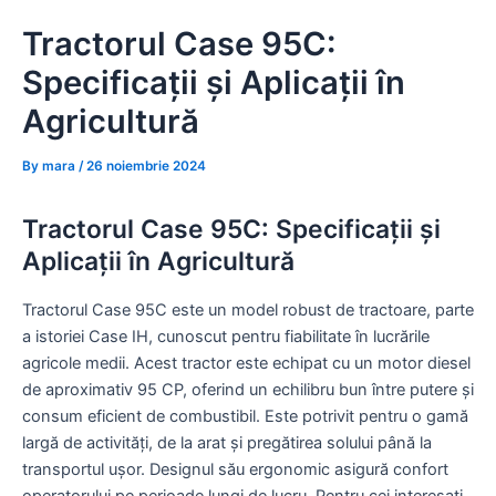
Skip
Tractorul Case 95C:
to
content
Specificații și Aplicații în
Agricultură
By
mara
/
26 noiembrie 2024
Tractorul Case 95C: Specificații și
Aplicații în Agricultură
Tractorul Case 95C este un model robust de tractoare, parte
a istoriei Case IH, cunoscut pentru fiabilitate în lucrările
agricole medii. Acest tractor este echipat cu un motor diesel
de aproximativ 95 CP, oferind un echilibru bun între putere și
consum eficient de combustibil. Este potrivit pentru o gamă
largă de activități, de la arat și pregătirea solului până la
transportul ușor. Designul său ergonomic asigură confort
operatorului pe perioade lungi de lucru. Pentru cei interesați