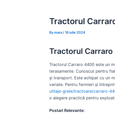
Skip
to
content
Tractorul Carraro
By
mara
/
16 iulie 2024
Tractorul Carraro 
Tractorul Carraro 4400 este un mod
terasamente. Cunoscut pentru fiab
și transport. Este echipat cu un m
variate. Pentru fermieri și întrep
utilaje-grele/tractoare/carraro-4
o alegere practică pentru exploată
Postari Relevante: