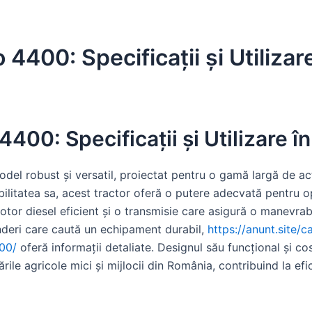
 4400: Specificații și Utilizar
4400: Specificații și Utilizare î
el robust și versatil, proiectat pentru o gamă largă de acti
ilitatea sa, acest tractor oferă o putere adecvată pentru op
otor diesel eficient și o transmisie care asigură o manevrabi
rinderi care caută un echipament durabil,
https://anunt.site/c
400/
oferă informații detaliate. Designul său funcțional și cos
rile agricole mici și mijlocii din România, contribuind la ef