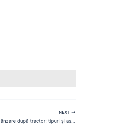
NEXT
Cositoare de vânzare după tractor: tipuri și așezare corectă