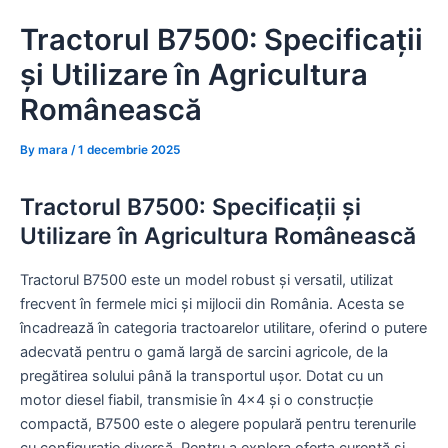
Skip
Tractorul B7500: Specificații
to
content
și Utilizare în Agricultura
Românească
By
mara
/
1 decembrie 2025
Tractorul B7500: Specificații și
Utilizare în Agricultura Românească
Tractorul B7500 este un model robust și versatil, utilizat
frecvent în fermele mici și mijlocii din România. Acesta se
încadrează în categoria tractoarelor utilitare, oferind o putere
adecvată pentru o gamă largă de sarcini agricole, de la
pregătirea solului până la transportul ușor. Dotat cu un
motor diesel fiabil, transmisie în 4×4 și o construcție
compactă, B7500 este o alegere populară pentru terenurile
cu configurație diversă. Pentru a explora oferta curentă și