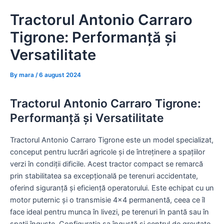
Skip
Tractorul Antonio Carraro
to
content
Tigrone: Performanță și
Versatilitate
By
mara
/
6 august 2024
Tractorul Antonio Carraro Tigrone:
Performanță și Versatilitate
Tractorul Antonio Carraro Tigrone este un model specializat,
conceput pentru lucrări agricole și de întreținere a spațiilor
verzi în condiții dificile. Acest tractor compact se remarcă
prin stabilitatea sa excepțională pe terenuri accidentate,
oferind siguranță și eficiență operatorului. Este echipat cu un
motor puternic și o transmisie 4×4 permanentă, ceea ce îl
face ideal pentru munca în livezi, pe terenuri în pantă sau în
spații înguste. Configurația sa îngustă și centrul de greutate