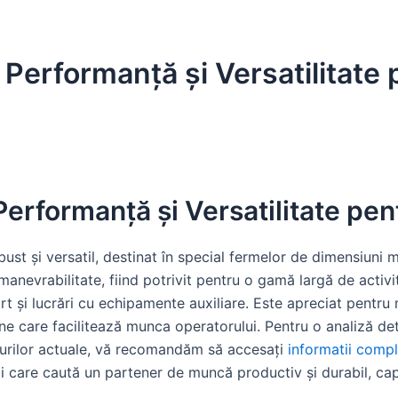
 Performanță și Versatilitate
erformanță și Versatilitate pen
st și versatil, destinat în special fermelor de dimensiuni mi
 manevrabilitate, fiind potrivit pentru o gamă largă de activi
rt și lucrări cu echipamente auxiliare. Este apreciat pentru 
 care facilitează munca operatorului. Pentru o analiză detal
ețurilor actuale, vă recomandăm să accesați
informatii comp
ii care caută un partener de muncă productiv și durabil, ca