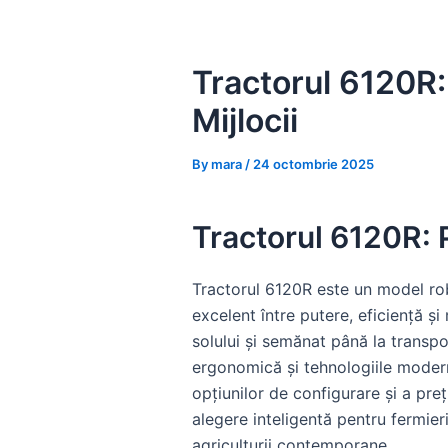
Skip
to
content
Tractorul 6120R:
Mijlocii
By
mara
/
24 octombrie 2025
Tractorul 6120R: P
Tractorul 6120R este un model robu
excelent între putere, eficiență și
solului și semănat până la transpo
ergonomică și tehnologiile moderne
opțiunilor de configurare și a pr
alegere inteligentă pentru fermier
agriculturii contemporane.