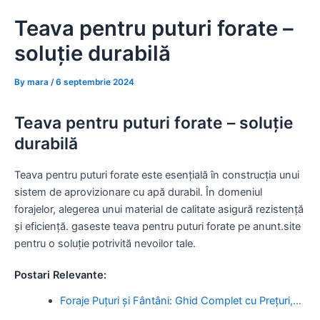
Skip
Teava pentru puturi forate –
to
content
soluție durabilă
By
mara
/
6 septembrie 2024
Teava pentru puturi forate – soluție
durabilă
Teava pentru puturi forate este esențială în construcția unui
sistem de aprovizionare cu apă durabil. În domeniul
forajelor, alegerea unui material de calitate asigură rezistență
și eficiență. gaseste teava pentru puturi forate pe anunt.site
pentru o soluție potrivită nevoilor tale.
Postari Relevante:
Foraje Puțuri și Fântâni: Ghid Complet cu Prețuri,…