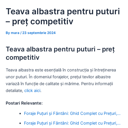
Skip
Teava albastra pentru puturi
to
content
– preț competitiv
By
mara
/
23 septembrie 2024
Teava albastra pentru puturi – preț
competitiv
Teava albastra este esențială în construcția și întreținerea
unor puturi. În domeniul forajelor, prețul tevilor albastre
variază în funcție de calitate și mărime. Pentru informații
detaliate,
click aici
.
Postari Relevante:
Foraje Puțuri și Fântâni: Ghid Complet cu Prețuri,…
Foraje Puțuri și Fântâni: Ghid Complet cu Prețuri,…