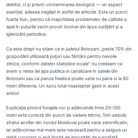
debitul, ci și previn contaminarea biologică — un aspect
esențial, adesea neglijat în astfel de articole. Este un punct
foarte bun, pentru că majoritatea problemelor de calitate a
apei în puțurile vechi provin tocmai din lipsa curățării și a
igienizării periodice.
Ce este drept nu stiam ca in judetul Botosani „peste 70% din
gospodării utilizează puțuri sau fântâni pentru nevoile
zilnice, conform datelor statistice locale” nu credeam ca
avem o retea de apa publica si canalizare in satele din
Botosani sau ca panza freatica poate varia cu pana si la 80
metri diferenta. Un lucru total neasteptat gasit in acest
articol
Explicația privind forajele noi și adâncimile între 20–100
metri este corectă din punct de vedere tehnic. Într-adevăr,
stratul acvifer din nordul Moldovei poate varia semnificativ,
iar adâncimea mai mare este necesară pentru a asigura un
debit constant și apă lipsită de impurități de suprafață.