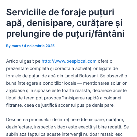
Skip
Serviciile de foraje puțuri
to
content
apă, denisipare, curățare și
prelungire de puțuri/fântâni
By
mara
/
4 noiembrie 2025
Articolul gasit pe
http://www.peeplocal.com
oferă o
prezentare completă și corectă a activităților legate de
forajele de puțuri de apă din județul Botoșani. Se observă o
bună înțelegere a condițiilor locale — menționarea solurilor
argiloase și nisipoase este foarte realistă, deoarece aceste
tipuri de teren pot provoca înnisiparea rapidă a coloanei
filtrante, ceea ce justifică accentul pus pe denisipare.
Descrierea proceselor de întreținere (denisipare, curățare,
dezinfectare, inspecție video) este exactă și bine redată. Se
subliniază faptul că aceste intervenții nu doar restabilesc