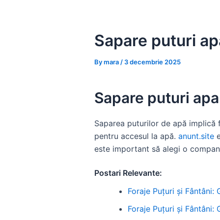
Skip
to
content
Sapare puturi apa
By
mara
/
3 decembrie 2025
Sapare puturi apa 
Saparea puturilor de apă implică fo
pentru accesul la apă.
anunt.site
e
este important să alegi o compan
Postari Relevante:
Foraje Puțuri și Fântâni:
Foraje Puțuri și Fântâni: