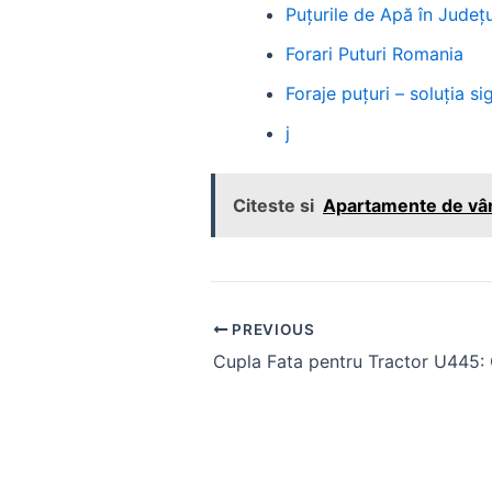
Puțurile de Apă în Județul
Forari Puturi Romania
Foraje puțuri – soluția 
j
Citeste si
Apartamente de vânz
Post
PREVIOUS
navigation