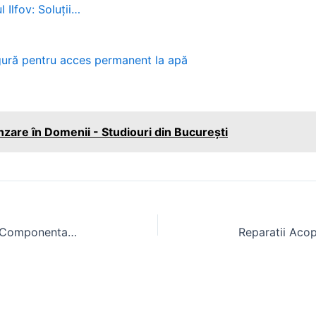
 Ilfov: Soluții…
sigură pentru acces permanent la apă
are în Domenii - Studiouri din București
Cupla Fata pentru Tractor U445: Componenta Esentiala pentru Tractoare