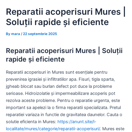
Skip
Reparatii acoperisuri Mures |
to
content
Soluții rapide și eficiente
By
mara
/
22 septembrie 2025
Reparatii acoperisuri Mures | Soluții
rapide și eficiente
Reparatii acoperisuri in Mures sunt esențiale pentru
prevenirea igrasiei și infiltratiilor apa. Fisuri, tigla sparta,
jgheab blocat sau burlan defect pot duce la probleme
serioase. Hidroizolatie și impermeabilizare acoperis pot
rezolva aceste probleme. Pentru o reparatie urgenta, este
important sa apelezi la o firma reparatii specializata. Pretul
reparatiei variaza in functie de gravitatea daunelor. Cauta o
solutie eficienta in Mures:
https://anunt.site/l-
localitate/mures/categorie/reparatii-acoperisuri/
. Mures este