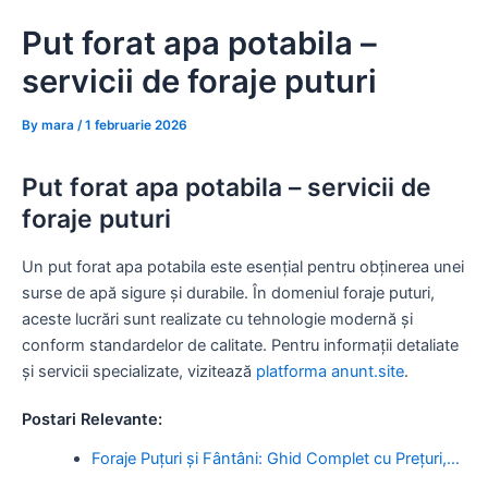
Skip
Put forat apa potabila –
to
content
servicii de foraje puturi
By
mara
/
1 februarie 2026
Put forat apa potabila – servicii de
foraje puturi
Un put forat apa potabila este esențial pentru obținerea unei
surse de apă sigure și durabile. În domeniul foraje puturi,
aceste lucrări sunt realizate cu tehnologie modernă și
conform standardelor de calitate. Pentru informații detaliate
și servicii specializate, vizitează
platforma anunt.site
.
Postari Relevante:
Foraje Puțuri și Fântâni: Ghid Complet cu Prețuri,…