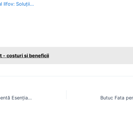
 Ilfov: Soluții…
 - costuri si beneficii
Cabina Tractor Fiat 640: Componentă Esențială pentru Confort și Siguranță