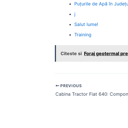
Puțurile de Apă în Județul
j
Salut lume!
Training
Citeste si
Foraj geotermal pret
Post
PREVIOUS
navigation