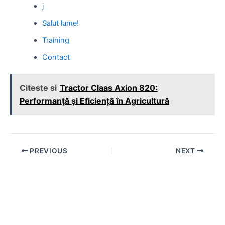
j
Salut lume!
Training
Contact
Citeste si
Tractor Claas Axion 820:
Performanță și Eficiență în Agricultură
Post
PREVIOUS
NEXT
navigation