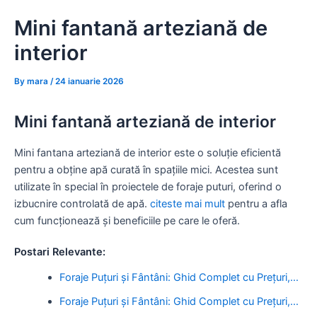
Skip
Mini fantană arteziană de
to
content
interior
By
mara
/
24 ianuarie 2026
Mini fantană arteziană de interior
Mini fantana arteziană de interior este o soluție eficientă
pentru a obține apă curată în spațiile mici. Acestea sunt
utilizate în special în proiectele de foraje puturi, oferind o
izbucnire controlată de apă.
citeste mai mult
pentru a afla
cum funcționează și beneficiile pe care le oferă.
Postari Relevante:
Foraje Puțuri și Fântâni: Ghid Complet cu Prețuri,…
Foraje Puțuri și Fântâni: Ghid Complet cu Prețuri,…