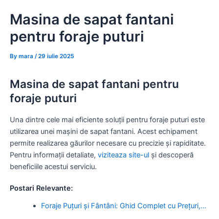
Skip
Masina de sapat fantani
to
content
pentru foraje puturi
By
mara
/
29 iulie 2025
Masina de sapat fantani pentru
foraje puturi
Una dintre cele mai eficiente soluții pentru foraje puturi este
utilizarea unei mașini de sapat fantani. Acest echipament
permite realizarea găurilor necesare cu precizie și rapiditate.
Pentru informații detaliate,
viziteaza site-ul
și descoperă
beneficiile acestui serviciu.
Postari Relevante:
Foraje Puțuri și Fântâni: Ghid Complet cu Prețuri,…