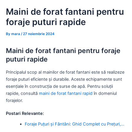
Skip
Maini de forat fantani pentru
to
content
foraje puturi rapide
By
mara
/
27 noiembrie 2024
Maini de forat fantani pentru foraje
puturi rapide
Principalul scop al mainilor de forat fantani este să realizeze
foraje puturi eficiente și durabile. Aceste echipamente sunt
esențiale în construcția de surse de apă. Pentru soluții
rapide, consultă
maini de forat fantani rapid
în domeniul
forajelor.
Postari Relevante:
Foraje Puțuri și Fântâni: Ghid Complet cu Prețuri,…