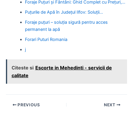
Foraje Puțuri și Fântâni: Ghid Complet cu Prețuri,…
Puțurile de Apă în Județul Ilfov: Soluții…
Foraje puțuri – soluția sigură pentru acces
permanent la apă
Forari Puturi Romania
j
Citeste si
Escorte in Mehedinti - servicii de
calitate
Post
PREVIOUS
NEXT
navigation