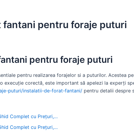
t fantani pentru foraje puturi
 fantani pentru foraje puturi
esentiale pentru realizarea forajelor si a puturilor. Acestea 
o execuție corectă, este important să apelezi la experți spe
aje-puturi/instalatii-de-forat-fantani/
pentru detalii despre se
 Ghid Complet cu Prețuri,…
 Ghid Complet cu Prețuri,…