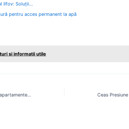
 Ilfov: Soluții…
sigură pentru acces permanent la apă
uri si informatii utile
Casa de vânzare Iancu Nicolae – apartamente studiouri