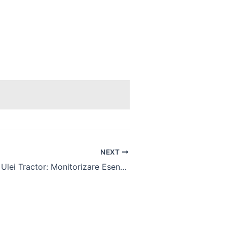
NEXT
Ceas Presiune Ulei Tractor: Monitorizare Esentiala pentru Motor