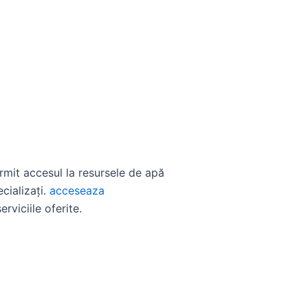
permit accesul la resursele de apă
cializați.
acceseaza
rviciile oferite.