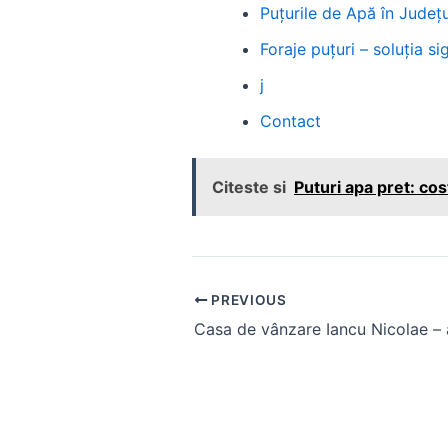
Puțurile de Apă în Județul
Foraje puțuri – soluția 
j
Contact
Citeste si
Puturi apa pret: cost
Post
PREVIOUS
navigation