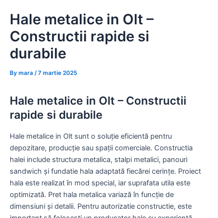
Skip
Hale metalice in Olt –
to
content
Constructii rapide si
durabile
By
mara
/
7 martie 2025
Hale metalice in Olt – Constructii
rapide si durabile
Hale metalice in Olt sunt o soluție eficientă pentru
depozitare, producție sau spații comerciale. Constructia
halei include structura metalica, stalpi metalici, panouri
sandwich și fundatie hala adaptată fiecărei cerințe. Proiect
hala este realizat în mod special, iar suprafata utila este
optimizată. Pret hala metalica variază în funcție de
dimensiuni și detalii. Pentru autorizatie constructie, este
important să folosești un producator hale cu experiență.