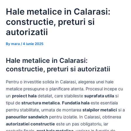
Skip
Hale metalice in Calarasi:
to
content
constructie, preturi si
autorizatii
By
mara
/
4 iunie 2025
Hale metalice in Calarasi:
constructie, preturi si autorizatii
Pentru o investitie solida in Calarasi, alegerea unei hale
metalice presupune o planificare atenta. Procesul incepe cu
un
proiect hala
detaliat, care stabileste
suprafata utila
si
tipul de
structura metalica
.
Fundatia hala
este esentiala
pentru stabilitate, urmata de montarea
stalpilor metalici
si a
panourilor sandwich
pentru izolatie. In Calarasi, obtinerea
autorizatiei constructie
este un pas obligatoriu, iar
costurile finale,
pret hala metalica
, variaza in functie de