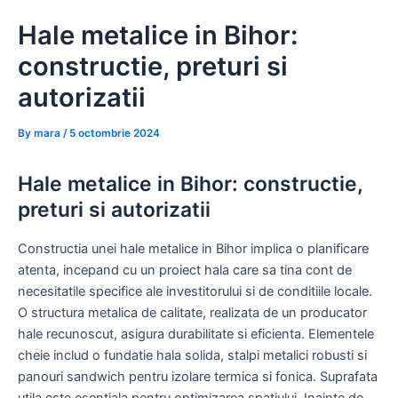
Skip
Hale metalice in Bihor:
to
content
constructie, preturi si
autorizatii
By
mara
/
5 octombrie 2024
Hale metalice in Bihor: constructie,
preturi si autorizatii
Constructia unei hale metalice in Bihor implica o planificare
atenta, incepand cu un proiect hala care sa tina cont de
necesitatile specifice ale investitorului si de conditiile locale.
O structura metalica de calitate, realizata de un producator
hale recunoscut, asigura durabilitate si eficienta. Elementele
cheie includ o fundatie hala solida, stalpi metalici robusti si
panouri sandwich pentru izolare termica si fonica. Suprafata
utila este esentiala pentru optimizarea spatiului. Inainte de