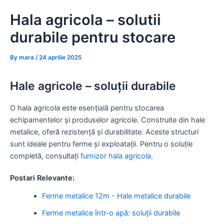
Skip
Hala agricola – solutii
to
content
durabile pentru stocare
By
mara
/
24 aprilie 2025
Hale agricole – soluții durabile
O hala agricola este esențială pentru stocarea
echipamentelor și produselor agricole. Construite din hale
metalice, oferă rezistență și durabilitate. Aceste structuri
sunt ideale pentru ferme și exploatații. Pentru o soluție
completă, consultați
furnizor hala agricola
.
Postari Relevante:
Ferme metalice 12m - Hale metalice durabile
Ferme metalice într-o apă: soluții durabile