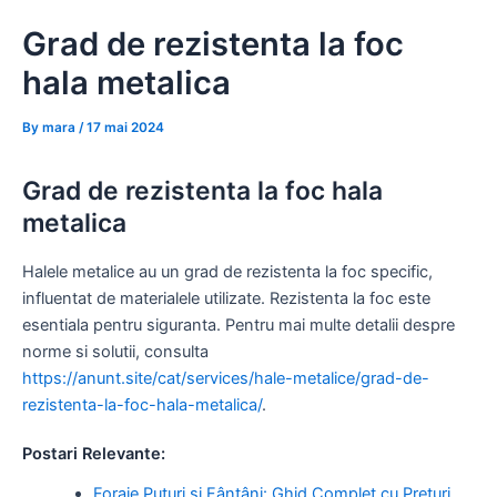
Skip
Grad de rezistenta la foc
to
content
hala metalica
By
mara
/
17 mai 2024
Grad de rezistenta la foc hala
metalica
Halele metalice au un grad de rezistenta la foc specific,
influentat de materialele utilizate. Rezistenta la foc este
esentiala pentru siguranta. Pentru mai multe detalii despre
norme si solutii, consulta
https://anunt.site/cat/services/hale-metalice/grad-de-
rezistenta-la-foc-hala-metalica/
.
Postari Relevante:
Foraje Puțuri și Fântâni: Ghid Complet cu Prețuri,…