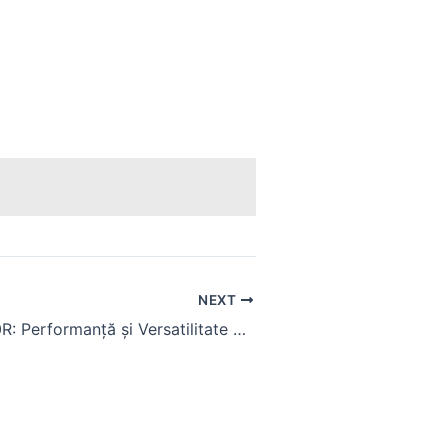
NEXT
Tractorul 8270R: Performanță și Versatilitate pentru Agricultura Modernă