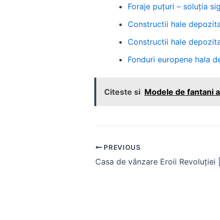
Foraje puțuri – soluția 
Constructii hale depozit
Constructii hale depozit
Fonduri europene hala d
Citeste si
Modele de fantani a
Post
PREVIOUS
navigation