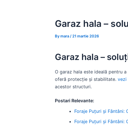
Skip
to
content
Garaz hala – solu
By
mara
/
21 martie 2026
Garaz hala – soluț
O garaz hala este ideală pentru a 
oferă protecție și stabilitate.
vezi
acestor structuri.
Postari Relevante:
Foraje Puțuri și Fântâni:
Foraje Puțuri și Fântâni: