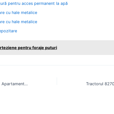
sigură pentru acces permanent la apă
are cu hale metalice
are cu hale metalice
epozitare
rteziene pentru foraje puturi
Casa de vânzare Eroii Revoluției | Apartamente studiouri