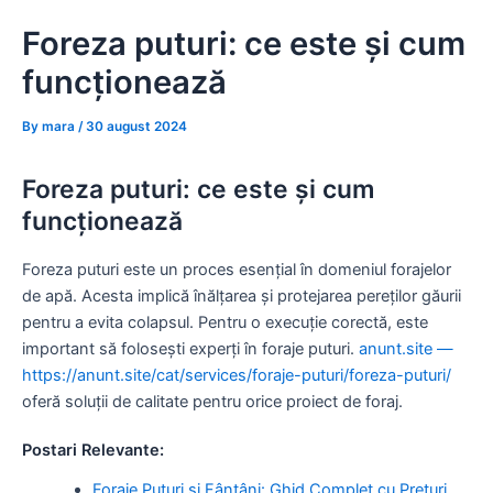
Skip
Foreza puturi: ce este și cum
to
content
funcționează
By
mara
/
30 august 2024
Foreza puturi: ce este și cum
funcționează
Foreza puturi este un proces esențial în domeniul forajelor
de apă. Acesta implică înălțarea și protejarea pereților găurii
pentru a evita colapsul. Pentru o execuție corectă, este
important să folosești experți în foraje puturi.
anunt.site —
https://anunt.site/cat/services/foraje-puturi/foreza-puturi/
oferă soluții de calitate pentru orice proiect de foraj.
Postari Relevante:
Foraje Puțuri și Fântâni: Ghid Complet cu Prețuri,…