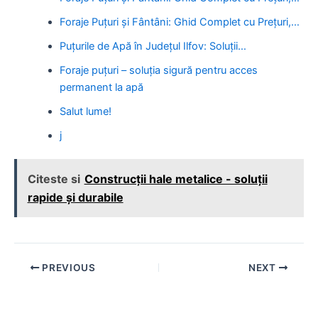
Foraje Puțuri și Fântâni: Ghid Complet cu Prețuri,…
Puțurile de Apă în Județul Ilfov: Soluții…
Foraje puțuri – soluția sigură pentru acces
permanent la apă
Salut lume!
j
Citeste si
Construcții hale metalice - soluții
rapide și durabile
Post
PREVIOUS
NEXT
navigation