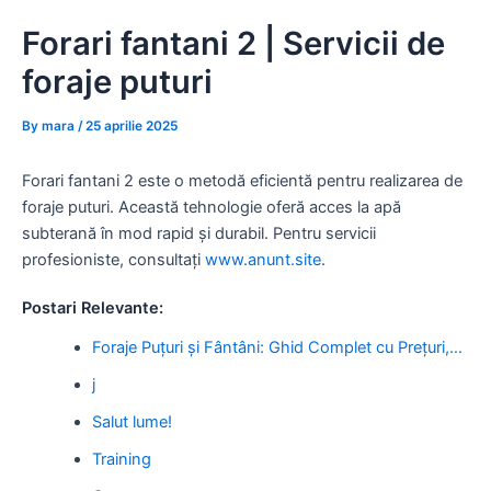
Skip
Forari fantani 2 | Servicii de
to
content
foraje puturi
By
mara
/
25 aprilie 2025
Forari fantani 2 este o metodă eficientă pentru realizarea de
foraje puturi. Această tehnologie oferă acces la apă
subterană în mod rapid și durabil. Pentru servicii
profesioniste, consultați
www.anunt.site
.
Postari Relevante:
Foraje Puțuri și Fântâni: Ghid Complet cu Prețuri,…
j
Salut lume!
Training