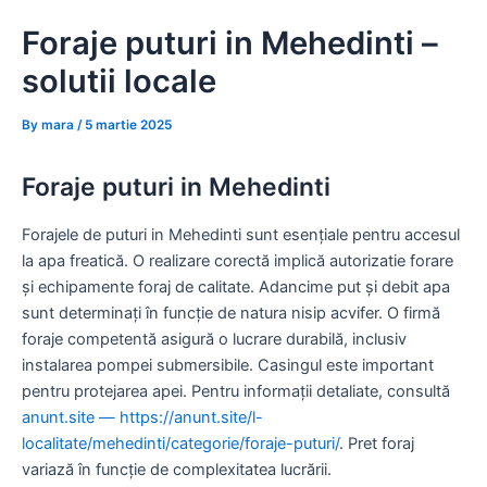
Skip
Foraje puturi in Mehedinti –
to
content
solutii locale
By
mara
/
5 martie 2025
Foraje puturi in Mehedinti
Forajele de puturi in Mehedinti sunt esențiale pentru accesul
la apa freatică. O realizare corectă implică autorizatie forare
și echipamente foraj de calitate. Adancime put și debit apa
sunt determinați în funcție de natura nisip acvifer. O firmă
foraje competentă asigură o lucrare durabilă, inclusiv
instalarea pompei submersibile. Casingul este important
pentru protejarea apei. Pentru informații detaliate, consultă
anunt.site — https://anunt.site/l-
localitate/mehedinti/categorie/foraje-puturi/
. Pret foraj
variază în funcție de complexitatea lucrării.