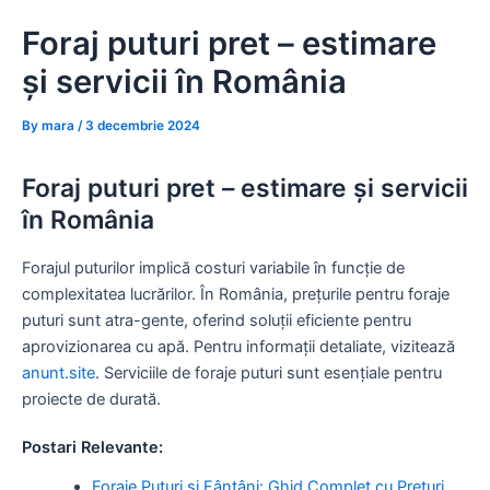
Skip
Foraj puturi pret – estimare
to
content
și servicii în România
By
mara
/
3 decembrie 2024
Foraj puturi pret – estimare și servicii
în România
Forajul puturilor implică costuri variabile în funcție de
complexitatea lucrărilor. În România, prețurile pentru foraje
puturi sunt atra-gente, oferind soluții eficiente pentru
aprovizionarea cu apă. Pentru informații detaliate, vizitează
anunt.site
. Serviciile de foraje puturi sunt esențiale pentru
proiecte de durată.
Postari Relevante:
Foraje Puțuri și Fântâni: Ghid Complet cu Prețuri,…