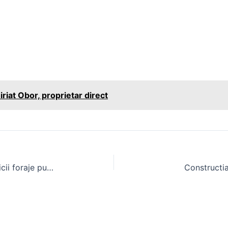
riat Obor, proprietar direct
Fantana artizanala gradina – servicii foraje puturi
Constructia