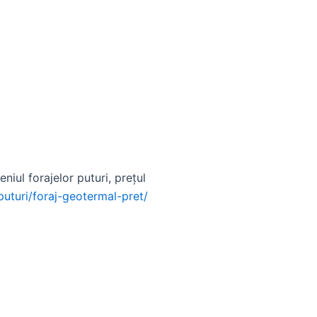
iul forajelor puturi, prețul
puturi/foraj-geotermal-pret/