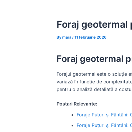
Skip
to
content
Foraj geotermal p
By
mara
/
11 februarie 2026
Foraj geotermal pr
Forajul geotermal este o soluție e
variază în funcție de complexitate
pentru o analiză detaliată a costuri
Postari Relevante:
Foraje Puțuri și Fântâni:
Foraje Puțuri și Fântâni: