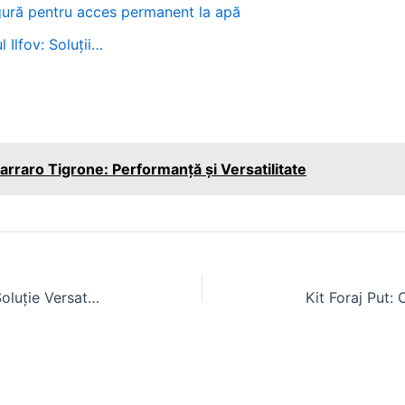
sigură pentru acces permanent la apă
 Ilfov: Soluții…
arraro Tigrone: Performanță și Versatilitate
Triciclu cu Remorcă pe Benzină: Soluție Versatilă pentru Transport Ușor