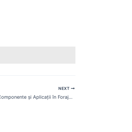
NEXT
Kit Foraj Put: Componente și Aplicații în Foraje Puturi