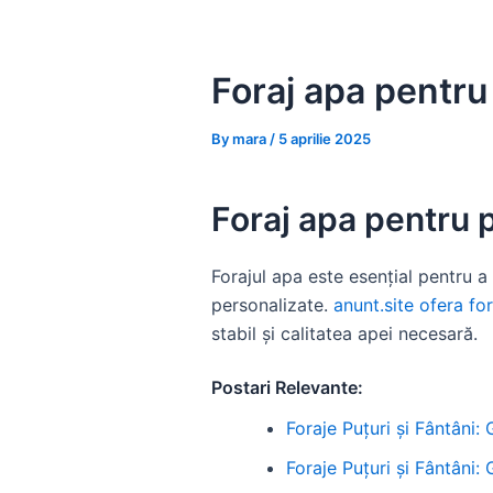
Skip
to
content
Foraj apa pentru 
By
mara
/
5 aprilie 2025
Foraj apa pentru p
Forajul apa este esențial pentru a 
personalizate.
anunt.site ofera fo
stabil și calitatea apei necesară.
Postari Relevante:
Foraje Puțuri și Fântâni:
Foraje Puțuri și Fântâni: