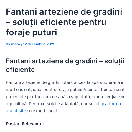
Skip
Fantani arteziene de gradini
to
content
– soluții eficiente pentru
foraje puturi
By
mara
/
12 decembrie 2025
Fantani arteziene de gradini – soluții
eficiente
Fantani arteziene de gradini oferă acces la apă subterană în
mod eficient, ideal pentru foraje puturi. Aceste structuri sunt
proiectate pentru a aduce apă la suprafață, fiind esențiale în
agricultură. Pentru o soluție adaptată, consultați
platforma
anunt.site
cu experți locali.
Postari Relevante: