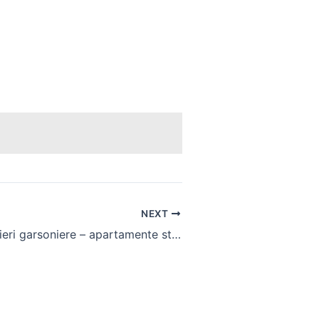
NEXT
Anunturi inchirieri garsoniere – apartamente studiouri