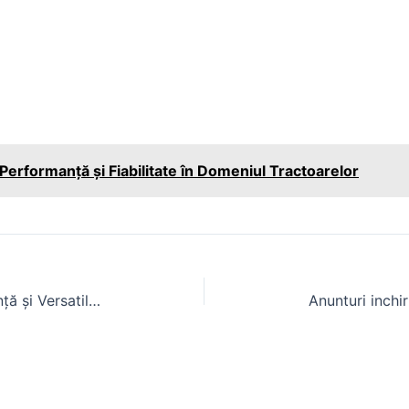
erformanță și Fiabilitate în Domeniul Tractoarelor
Case IH Quadtrac 620: Performanță și Versatilitate în Domeniul Tractoarelor