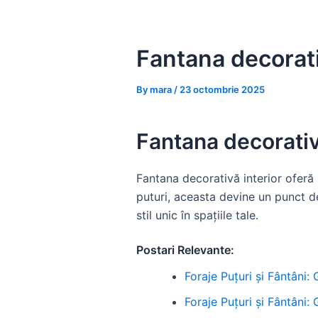
Skip
to
content
Fantana decorati
By
mara
/
23 octombrie 2025
Fantana decorativă
Fantana decorativă interior oferă u
puturi, aceasta devine un punct d
stil unic în spațiile tale.
Postari Relevante:
Foraje Puțuri și Fântâni:
Foraje Puțuri și Fântâni: