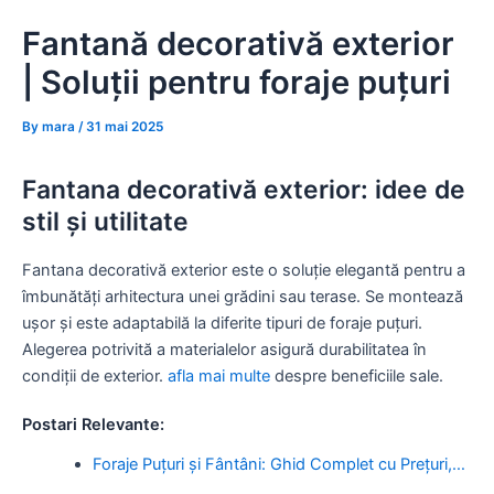
Skip
Fantană decorativă exterior
to
content
| Soluții pentru foraje puțuri
By
mara
/
31 mai 2025
Fantana decorativă exterior: idee de
stil și utilitate
Fantana decorativă exterior este o soluție elegantă pentru a
îmbunătăți arhitectura unei grădini sau terase. Se montează
ușor și este adaptabilă la diferite tipuri de foraje puțuri.
Alegerea potrivită a materialelor asigură durabilitatea în
condiții de exterior.
afla mai multe
despre beneficiile sale.
Postari Relevante:
Foraje Puțuri și Fântâni: Ghid Complet cu Prețuri,…