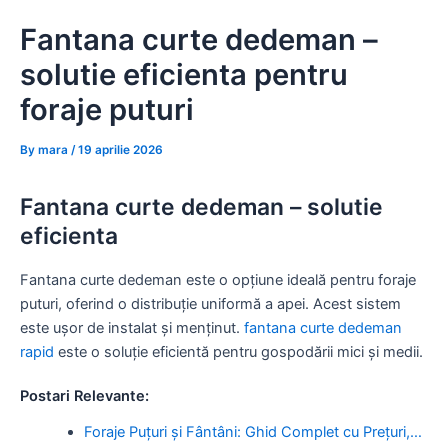
Skip
Fantana curte dedeman –
to
content
solutie eficienta pentru
foraje puturi
By
mara
/
19 aprilie 2026
Fantana curte dedeman – solutie
eficienta
Fantana curte dedeman este o opțiune ideală pentru foraje
puturi, oferind o distribuție uniformă a apei. Acest sistem
este ușor de instalat și menținut.
fantana curte dedeman
rapid
este o soluție eficientă pentru gospodării mici și medii.
Postari Relevante:
Foraje Puțuri și Fântâni: Ghid Complet cu Prețuri,…