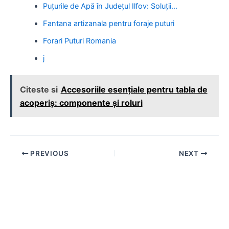
Puțurile de Apă în Județul Ilfov: Soluții…
Fantana artizanala pentru foraje puturi
Forari Puturi Romania
j
Citeste si
Accesoriile esențiale pentru tabla de
acoperiș: componente și roluri
Post
PREVIOUS
NEXT
navigation