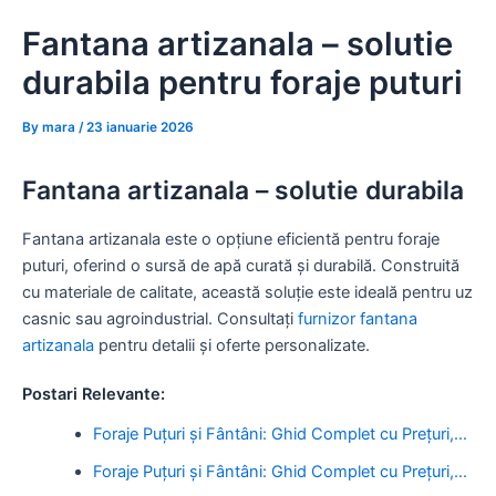
Skip
Fantana artizanala – solutie
to
content
durabila pentru foraje puturi
By
mara
/
23 ianuarie 2026
Fantana artizanala – solutie durabila
Fantana artizanala este o opțiune eficientă pentru foraje
puturi, oferind o sursă de apă curată și durabilă. Construită
cu materiale de calitate, această soluție este ideală pentru uz
casnic sau agroindustrial. Consultați
furnizor fantana
artizanala
pentru detalii și oferte personalizate.
Postari Relevante:
Foraje Puțuri și Fântâni: Ghid Complet cu Prețuri,…
Foraje Puțuri și Fântâni: Ghid Complet cu Prețuri,…