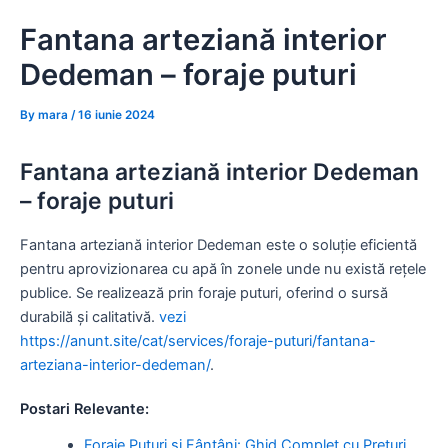
Skip
Fantana arteziană interior
to
content
Dedeman – foraje puturi
By
mara
/
16 iunie 2024
Fantana arteziană interior Dedeman
– foraje puturi
Fantana arteziană interior Dedeman este o soluție eficientă
pentru aprovizionarea cu apă în zonele unde nu există rețele
publice. Se realizează prin foraje puturi, oferind o sursă
durabilă și calitativă.
vezi
https://anunt.site/cat/services/foraje-puturi/fantana-
arteziana-interior-dedeman/
.
Postari Relevante:
Foraje Puțuri și Fântâni: Ghid Complet cu Prețuri,…