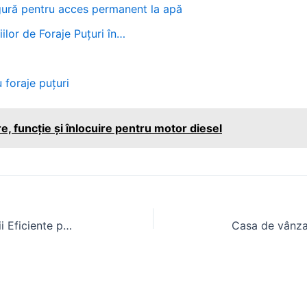
sigură pentru acces permanent la apă
ilor de Foraje Puțuri în…
 foraje puțuri
re, funcție și înlocuire pentru motor diesel
Cositoare Tractor Japonez: Solutii Eficiente pentru Agricultura Moderna