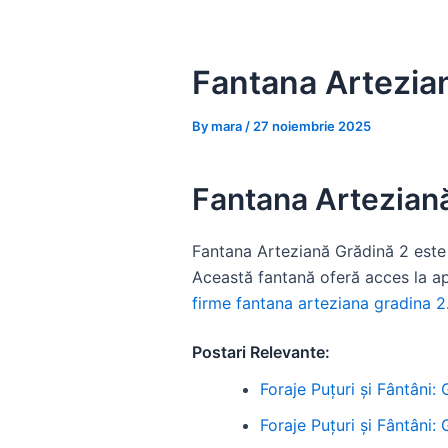
Skip
to
content
Fantana Artezian
By
mara
/
27 noiembrie 2025
Fantana Arteziană
Fantana Arteziană Grădină 2 este 
Această fantană oferă acces la apă
firme fantana arteziana gradina 2
Postari Relevante:
Foraje Puțuri și Fântâni:
Foraje Puțuri și Fântâni: