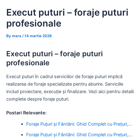
Skip
Execut puturi – foraje puturi
to
content
profesionale
By
mara
/
14 martie 2026
Execut puturi – foraje puturi
profesionale
Execut puturi în cadrul serviciilor de foraje puturi implică
realizarea de foraje specializate pentru aburire. Serviciile
includ proiectare, execuție și finalizare. Vezi aici pentru detalii
complete despre foraje puturi.
Postari Relevante:
Foraje Puțuri și Fântâni: Ghid Complet cu Prețuri,…
Foraje Puțuri și Fântâni: Ghid Complet cu Prețuri,…