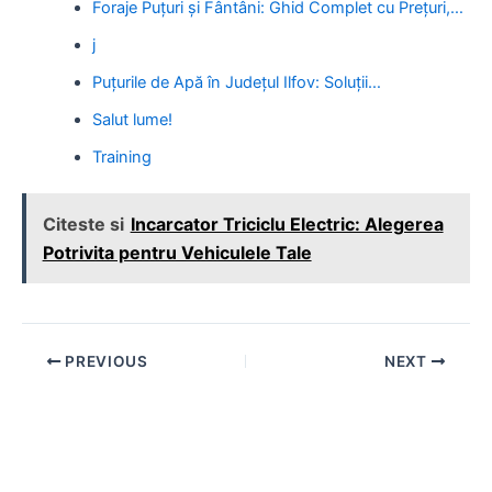
Foraje Puțuri și Fântâni: Ghid Complet cu Prețuri,…
j
Puțurile de Apă în Județul Ilfov: Soluții…
Salut lume!
Training
Citeste si
Incarcator Triciclu Electric: Alegerea
Potrivita pentru Vehiculele Tale
Post
PREVIOUS
NEXT
navigation