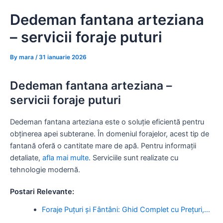
Skip
Dedeman fantana arteziana
to
content
– servicii foraje puturi
By
mara
/
31 ianuarie 2026
Dedeman fantana arteziana –
servicii foraje puturi
Dedeman fantana arteziana este o soluție eficientă pentru
obținerea apei subterane. În domeniul forajelor, acest tip de
fantană oferă o cantitate mare de apă. Pentru informații
detaliate,
afla mai multe
. Serviciile sunt realizate cu
tehnologie modernă.
Postari Relevante:
Foraje Puțuri și Fântâni: Ghid Complet cu Prețuri,…