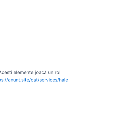
. Acești elemente joacă un rol
ps://anunt.site/cat/services/hale-