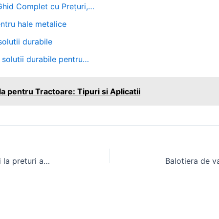
 Ghid Complet cu Prețuri,…
entru hale metalice
olutii durabile
 solutii durabile pentru…
a pentru Tractoare: Tipuri si Aplicatii
Apartament Clucerului – Studiouri la preturi accesibile