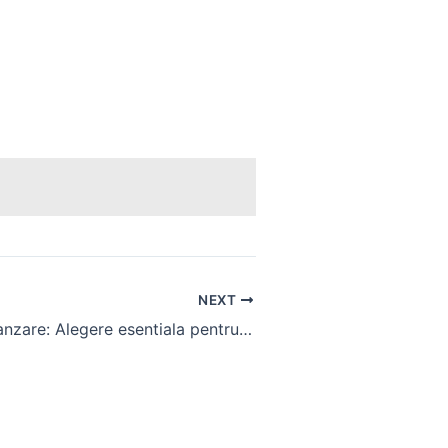
NEXT
Balotiera de vanzare: Alegere esentiala pentru fermieri si operatori de tractoare