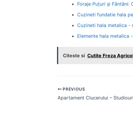
Foraje Puțuri și Fântâni:
Cuzineti fundatie hala p
Cuzineti hala metalica - s
Elemente hala metalica -
Citeste si
Cutite Freza Agricol
Post
PREVIOUS
navigation