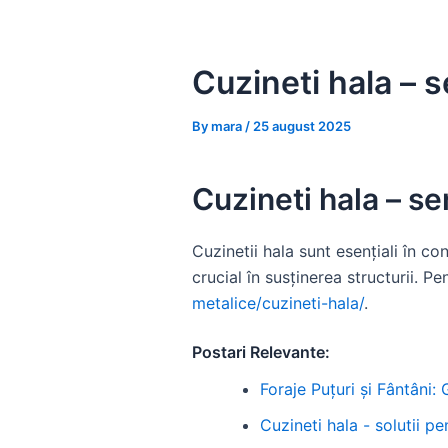
Skip
to
content
Cuzineti hala – s
By
mara
/
25 august 2025
Cuzineti hala – se
Cuzinetii hala sunt esențiali în co
crucial în susținerea structurii. P
metalice/cuzineti-hala/
.
Postari Relevante:
Foraje Puțuri și Fântâni:
Cuzineti hala - solutii p