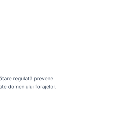
urățare regulată prevene
ate domeniului forajelor.