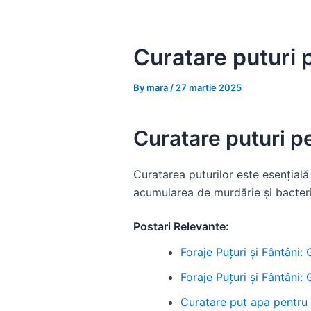
Skip
to
content
Curatare puturi p
By
mara
/
27 martie 2025
Curatare puturi pe
Curatarea puturilor este esențială 
acumularea de murdărie și bacterii
Postari Relevante:
Foraje Puțuri și Fântâni:
Foraje Puțuri și Fântâni:
Curatare put apa pentru f