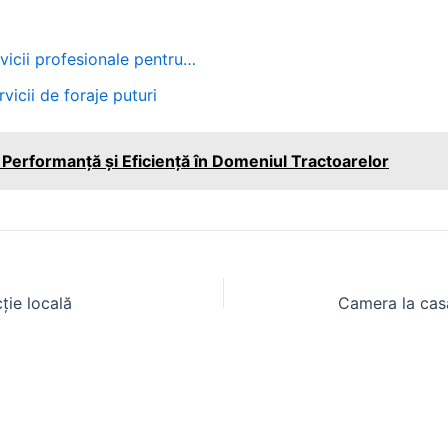
rvicii profesionale pentru…
vicii de foraje puturi
erformanță și Eficiență în Domeniul Tractoarelor
ție locală