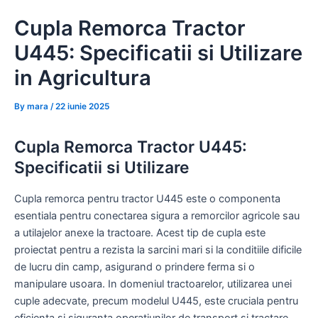
Skip
Cupla Remorca Tractor
to
content
U445: Specificatii si Utilizare
in Agricultura
By
mara
/
22 iunie 2025
Cupla Remorca Tractor U445:
Specificatii si Utilizare
Cupla remorca pentru tractor U445 este o componenta
esentiala pentru conectarea sigura a remorcilor agricole sau
a utilajelor anexe la tractoare. Acest tip de cupla este
proiectat pentru a rezista la sarcini mari si la conditiile dificile
de lucru din camp, asigurand o prindere ferma si o
manipulare usoara. In domeniul tractoarelor, utilizarea unei
cuple adecvate, precum modelul U445, este cruciala pentru
eficienta si siguranta operatiunilor de transport si tractare.