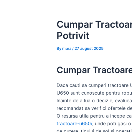
Skip
to
content
Cumpar Tractoare
Potrivit
By
mara
/
27 august 2025
Cumpar Tractoare 
Daca cauti sa cumperi tractoare U65
U650 sunt cunoscute pentru robustet
Inainte de a lua o decizie, evaluea
recomandat sa verifici ofertele de
O resursa utila pentru a incepe c
tractoare-u650/
, unde poti gasi 
de putere, tipului de sol si operat