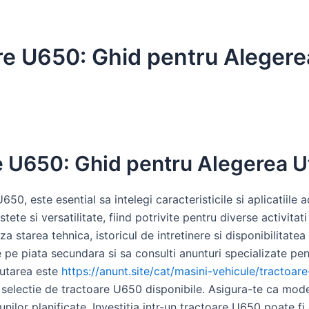
 U650: Ghid pentru Alegerea 
U650: Ghid pentru Alegerea Util
0, este esential sa intelegi caracteristicile si aplicatiile 
e si versatilitate, fiind potrivite pentru diverse activitati
za starea tehnica, istoricul de intretinere si disponibilitate
 pe piata secundara si sa consulti anunturi specializate pen
autarea este
https://anunt.site/cat/masini-vehicule/tractoar
o selectie de tractoare U650 disponibile. Asigura-te ca mode
iunilor planificate. Investitia intr-un tractoare U650 poate fi