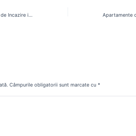
Aeroterma Hala: Solutia Eficienta de Incazire in Hale Metalice
ată.
Câmpurile obligatorii sunt marcate cu
*