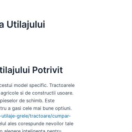
Utilajului
ajului Potrivit
acestui model specific. Tractoarele
 agricole si de constructii usoare.
a pieselor de schimb. Este
tru a gasi cele mai bune optiuni.
e-utilaje-grele/tractoare/cumpar-
lul ales corespunde nevoilor tale
 o alegere inteligenta pentru