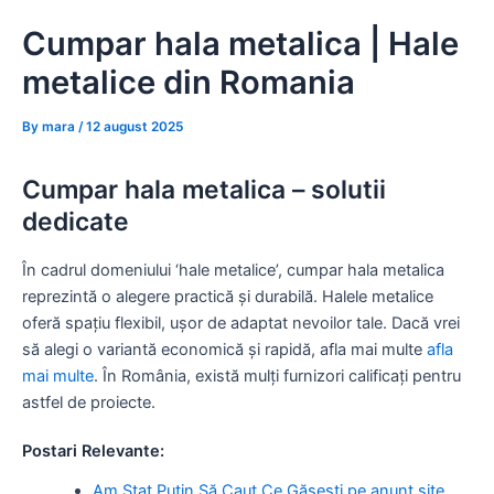
Skip
Cumpar hala metalica | Hale
to
content
metalice din Romania
By
mara
/
12 august 2025
Cumpar hala metalica – solutii
dedicate
În cadrul domeniului ‘hale metalice’, cumpar hala metalica
reprezintă o alegere practică și durabilă. Halele metalice
oferă spațiu flexibil, ușor de adaptat nevoilor tale. Dacă vrei
să alegi o variantă economică și rapidă, afla mai multe
afla
mai multe
. În România, există mulți furnizori calificați pentru
astfel de proiecte.
Postari Relevante:
Am Stat Puțin Să Caut Ce Găsești pe anunt.site