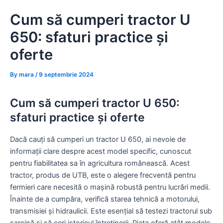
Skip
Cum să cumperi tractor U
to
content
650: sfaturi practice și
oferte
By
mara
/
9 septembrie 2024
Cum să cumperi tractor U 650:
sfaturi practice și oferte
Dacă cauți să cumperi un tractor U 650, ai nevoie de
informații clare despre acest model specific, cunoscut
pentru fiabilitatea sa în agricultura românească. Acest
tractor, produs de UTB, este o alegere frecventă pentru
fermieri care necesită o mașină robustă pentru lucrări medii.
Înainte de a cumpăra, verifică starea tehnică a motorului,
transmisiei și hidraulicii. Este esențial să testezi tractorul sub
sarcină și să ceri istoricul întreținerii. Piața oferă atât modele