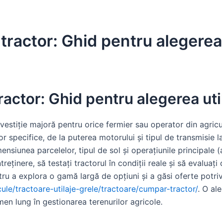
actor: Ghid pentru alegerea ut
ctor: Ghid pentru alegerea utila
estiție majoră pentru orice fermier sau operator din agricul
or specifice, de la puterea motorului și tipul de transmisie l
imensiunea parcelelor, tipul de sol și operațiunile principale 
întreținere, să testați tractorul în condiții reale și să evaluaț
ru a explora o gamă largă de opțiuni și a găsi oferte potriv
cule/tractoare-utilaje-grele/tractoare/cumpar-tractor/
. O al
rmen lung în gestionarea terenurilor agricole.