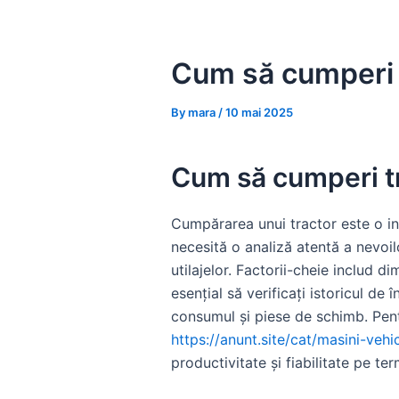
Skip
to
content
Cum să cumperi tr
By
mara
/
10 mai 2025
Cum să cumperi tra
Cumpărarea unui tractor este o inv
necesită o analiză atentă a nevoil
utilajelor. Factorii-cheie includ d
esențial să verificați istoricul de 
consumul și piese de schimb. Pent
https://anunt.site/cat/masini-vehi
productivitate și fiabilitate pe te