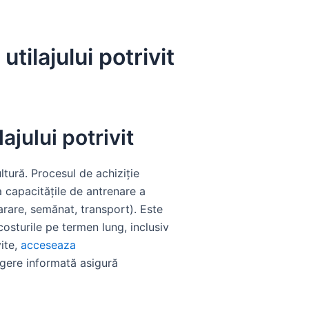
ilajului potrivit
jului potrivit
tură. Procesul de achiziție
a capacitățile de antrenare a
(arare, semănat, transport). Este
i costurile pe termen lung, inclusiv
ite,
acceseaza
egere informată asigură