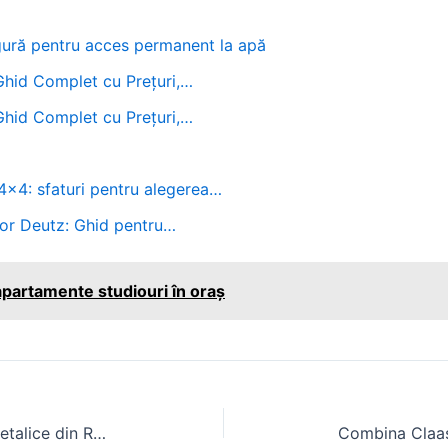
sigură pentru acces permanent la apă
 Ghid Complet cu Prețuri,…
 Ghid Complet cu Prețuri,…
4x4: sfaturi pentru alegerea…
or Deutz: Ghid pentru…
partamente studiouri în oraș
Cost hala metalica 2026 | Hale metalice din Romania