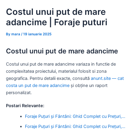
Skip
Costul unui put de mare
to
content
adancime | Foraje puturi
By
mara
/
19 ianuarie 2025
Costul unui put de mare adancime
Costul unui put de mare adancime variaza in functie de
complexitatea proiectului, materialul folosit si zona
geografica. Pentru detalii exacte, consultă
anunt.site — cat
costa un put de mare adancime
și obține un raport
personalizat.
Postari Relevante:
Foraje Puțuri și Fântâni: Ghid Complet cu Prețuri,…
Foraje Puțuri și Fântâni: Ghid Complet cu Prețuri,…