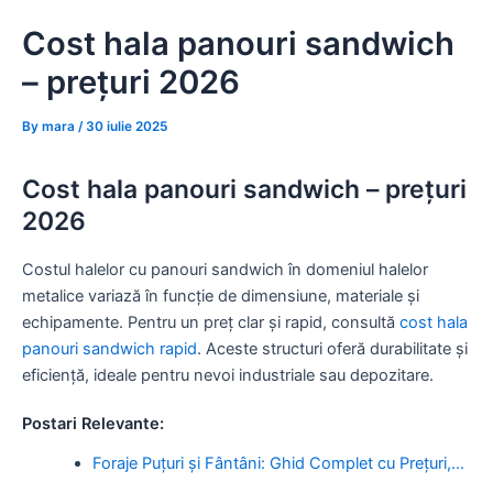
Skip
Cost hala panouri sandwich
to
content
– prețuri 2026
By
mara
/
30 iulie 2025
Cost hala panouri sandwich – prețuri
2026
Costul halelor cu panouri sandwich în domeniul halelor
metalice variază în funcție de dimensiune, materiale și
echipamente. Pentru un preț clar și rapid, consultă
cost hala
panouri sandwich rapid
. Aceste structuri oferă durabilitate și
eficiență, ideale pentru nevoi industriale sau depozitare.
Postari Relevante:
Foraje Puțuri și Fântâni: Ghid Complet cu Prețuri,…