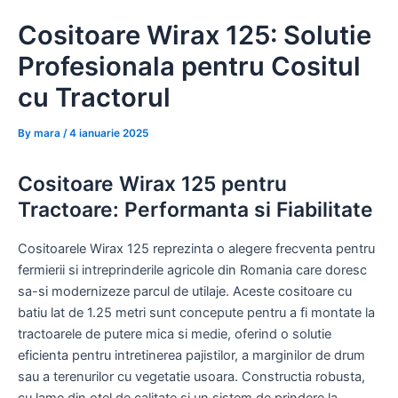
Skip
Cositoare Wirax 125: Solutie
to
content
Profesionala pentru Cositul
cu Tractorul
By
mara
/
4 ianuarie 2025
Cositoare Wirax 125 pentru
Tractoare: Performanta si Fiabilitate
Cositoarele Wirax 125 reprezinta o alegere frecventa pentru
fermierii si intreprinderile agricole din Romania care doresc
sa-si modernizeze parcul de utilaje. Aceste cositoare cu
batiu lat de 1.25 metri sunt concepute pentru a fi montate la
tractoarele de putere mica si medie, oferind o solutie
eficienta pentru intretinerea pajistilor, a marginilor de drum
sau a terenurilor cu vegetatie usoara. Constructia robusta,
cu lame din otel de calitate si un sistem de prindere la