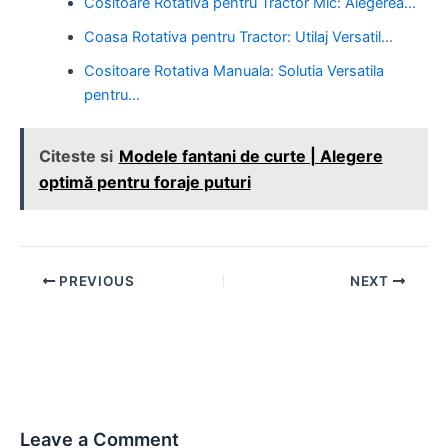
Cositoare Rotativa pentru Tractor Mic: Alegerea…
Coasa Rotativa pentru Tractor: Utilaj Versatil…
Cositoare Rotativa Manuala: Solutia Versatila
pentru…
Citeste si
Modele fantani de curte | Alegere
optimă pentru foraje puturi
Post
PREVIOUS
NEXT
navigation
Leave a Comment