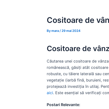
Skip
to
content
Cositoare de vânz
By
mara
/
29 mai 2024
Cositoare de vânza
Căutarea unei cositoare de vânzare
românească, găsiți atât cositoare 
robuste, cu tăiere laterală sau cen
vegetație (iarbă fină, buruieni, re
protejează investiția în utilaj. Pe
aici
. Este esențial să verificați co
Postari Relevante: