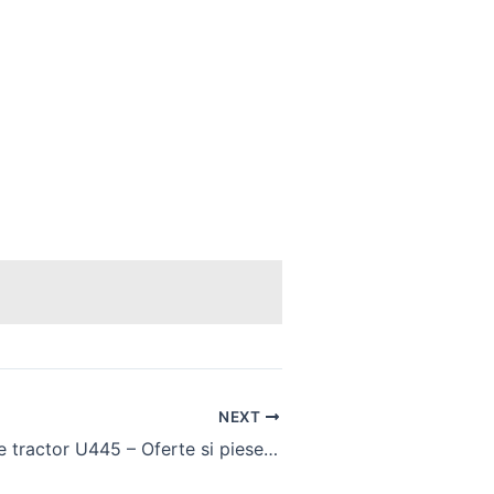
NEXT
Pret aripi spate tractor U445 – Oferte si piese de schimb